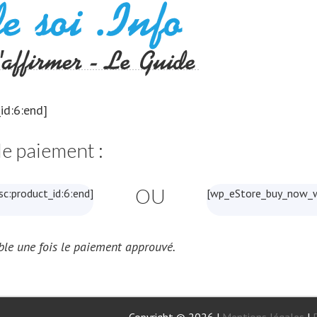
id:6:end]
e paiement :
OU
c:product_id:6:end]
[wp_eStore_buy_now_wi
ble une fois le paiement approuvé.