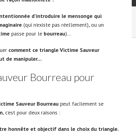
 intentionnée d’introduire le mensonge qui
imaginaire
(qui n’existe pas réellement), ou un
time
passe pour le
bourreau
)…
quer
comment ce triangle Victime Sauveur
but de manipuler…
Sauveur Bourreau pour
Victime Sauveur Bourreau
peut facilement se
on
, c’est pour deux raisons :
re honnête et objectif dans le choix du triangle.