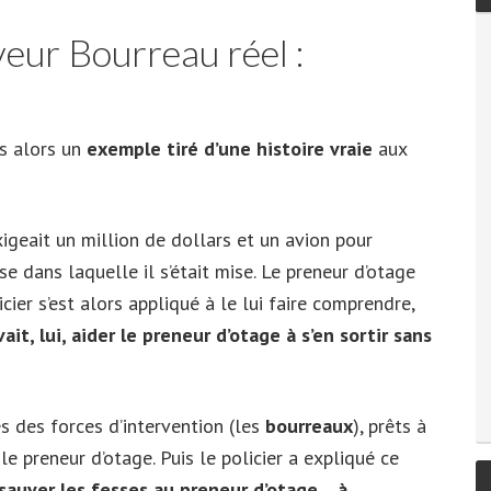
veur Bourreau réel :
is alors un
exemple tiré d’une histoire vraie
aux
igeait un million de dollars et un avion pour
use dans laquelle il s’était mise. Le preneur d’otage
licier s’est alors appliqué à le lui faire comprendre,
ait, lui, aider le preneur d’otage à s’en sortir sans
es des forces d’intervention (les
bourreaux
), prêts à
e preneur d’otage. Puis le policier a expliqué ce
sauver les fesses au preneur d’otage… à