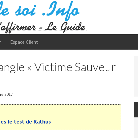
r
Espace Client
iangle « Victime Sauveur
bre 2017
tes le test de Rathus