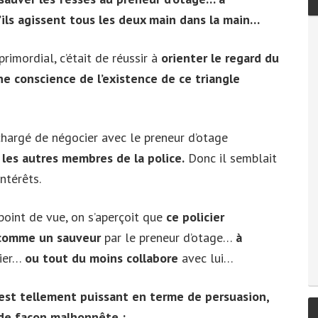
’ils agissent tous les deux main dans la main…
primordial, c’était de réussir à
orienter le regard du
e conscience de l’existence de ce triangle
hargé de négocier avec le preneur d’otage
les autres membres de la police.
Donc il semblait
ntérêts.
point de vue, on s’aperçoit que
ce policier
 comme un sauveur
par le preneur d’otage…
à
cier…
ou tout du moins collabore
avec lui…
est tellement puissant en terme de persuasion,
 de façon malhonnête :