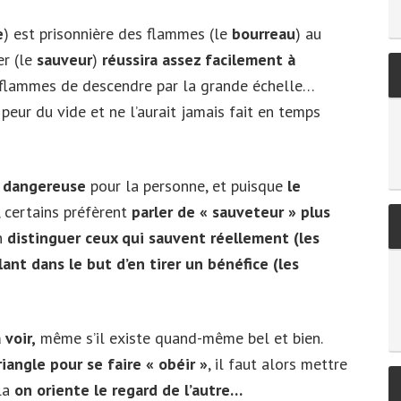
e
) est prisonnière des flammes (le
bourreau
) au
er (le
sauveur
)
réussira assez facilement à
 flammes de descendre par la grande échelle…
eur du vide et ne l’aurait jamais fait en temps
t dangereuse
pour la personne, et puisque
le
 certains préfèrent
parler de « sauveteur » plus
en
distinguer ceux qui sauvent réellement (les
ant dans le but d’en tirer un bénéfice (les
 voir,
même s’il existe quand-même bel et bien.
triangle pour se faire « obéir »
, il faut alors mettre
ela
on oriente le regard de l’autre…