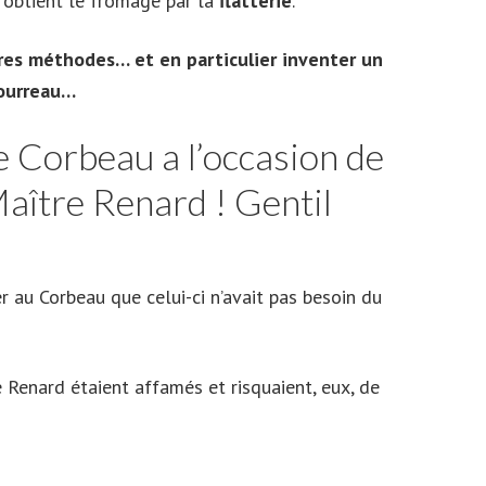
 obtient le fromage par la
flatterie
.
tres méthodes… et en particulier inventer un
Bourreau…
e Corbeau a l’occasion de
Maître Renard ! Gentil
r au Corbeau que celui-ci n’avait pas besoin du
e Renard étaient affamés et risquaient, eux, de