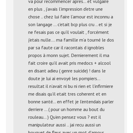
va pour recommencer apres… et vulgaire
en plus , j’avais l’impression d’etre une
chose .. chez lui faire l’amour est inconnu a
son langage … c’etait bcp plus cru .. et si je
ne fesais pas ce qu’il voulait , forcément
j’etais nulle…. ma famille m’a tourné le dos
par sa faute car il racontais d ignobles
propos à monn sujet. Dernierement il ma
fait croire qu’il avait pris medocs + alcool
en disant adieu ( genre suicide) ! dans le
doute je lui ai envoyé les pompiers…
resultat il n’avait ni bu ni rien et l’infirmiere
me disais qu’il etait tres coherent et en
bonne santé… en effet je l’entendais parler
derriere … ( pour un homme au bout du
rouleau… ) Qu’en pensez vous ? est il
manipulateur aussi .. jai recu aussi un
bouquet de fleur avec un mot d’amour