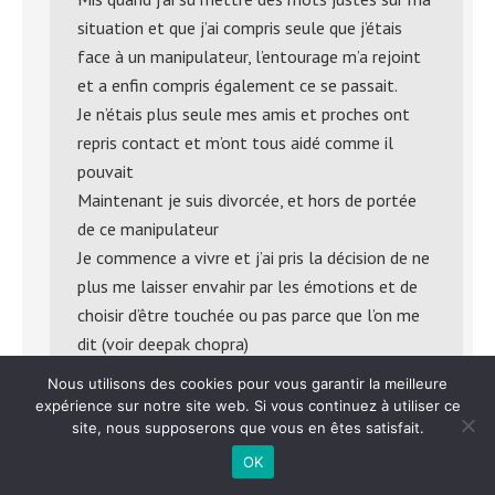
situation et que j’ai compris seule que j’étais
face à un manipulateur, l’entourage m’a rejoint
et a enfin compris également ce se passait.
Je n’étais plus seule mes amis et proches ont
repris contact et m’ont tous aidé comme il
pouvait
Maintenant je suis divorcée, et hors de portée
de ce manipulateur
Je commence a vivre et j’ai pris la décision de ne
plus me laisser envahir par les émotions et de
choisir d’être touchée ou pas parce que l’on me
dit (voir deepak chopra)
Merci a Remi son site m’a aidé à comprendre les
Nous utilisons des cookies pour vous garantir la meilleure
mécanisme de la manipulation et à en déjouer
expérience sur notre site web. Si vous continuez à utiliser ce
site, nous supposerons que vous en êtes satisfait.
les pièges
Bonne chance à tout ceux qui sont encore
OK
coincés, il y a moyen de s’en sortir et parfois