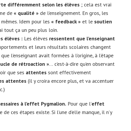
rte différemment selon les élèves
; cela est vrai
rme de
« qualité »
de l’enseignement. En gros, les
s mêmes. Idem pour les
« feedback »
et le
soutien
ai tout ça un peu plus loin.
s élèves :
Les élèves
ressentent que l’enseignant
mportements et leurs résultats scolaires changent
que l’enseignant avait formées à l’origine, à l’étape
ucle de rétroaction »
…
c’est-à-dire qu’en observant
voir que ses
attentes
sont effectivement
es attentes
(il y croira encore plus, et va accentuer
c.)
essaires à l’effet Pygmalion.
Pour que l’
effet
e de ces étapes existe. Si l’une d’elle manque, il n’y