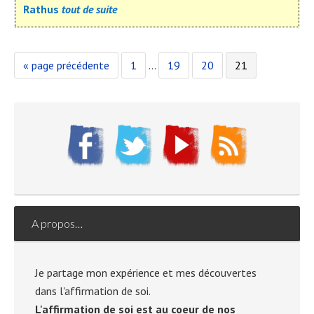
Rathus
tout de suite
Aller
Page
Pages
Page
Page
Page
«
page précédente
1
…
19
20
21
à
provisoires
la
omises
A propos…
Je partage mon expérience et mes découvertes
dans l'affirmation de soi.
L'affirmation de soi est au coeur de nos